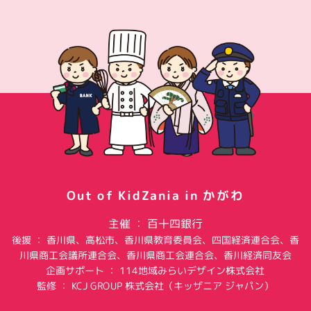
Out of KidZania in かがわ
主催 ： 百十四銀行
後援 ： 香川県、高松市、香川県教育委員会、四国経済連合会、香
川県商工会議所連合会、香川県商工会連合会、香川経済同友会
企画サポート ： 114地域みらいデザイン株式会社
監修 ： KCJ GROUP 株式会社（キッザニア ジャパン）