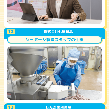
A
12
株式会社七星食品
ソーセージ製造スタッフの仕事
A
13
しん治歯科医院