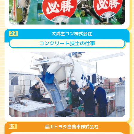
A
23
大成生コン株式会社
コンクリート技士の仕事
B
1
香川トヨタ自動車株式会社