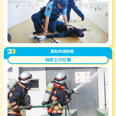
A
5
高松市消防局
消防士の仕事