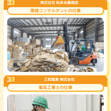
B
4
株式会社 松本光春商店
環境コンサルタントの仕事
B
5
三和電業 株式会社
電気工事士の仕事