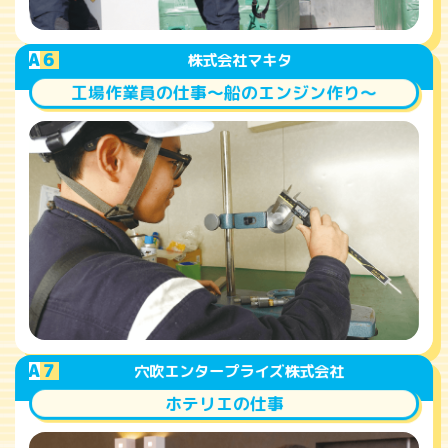
A
6
株式会社マキタ
工場作業員の仕事～船のエンジン作り～
A
7
穴吹エンタープライズ株式会社
ホテリエの仕事