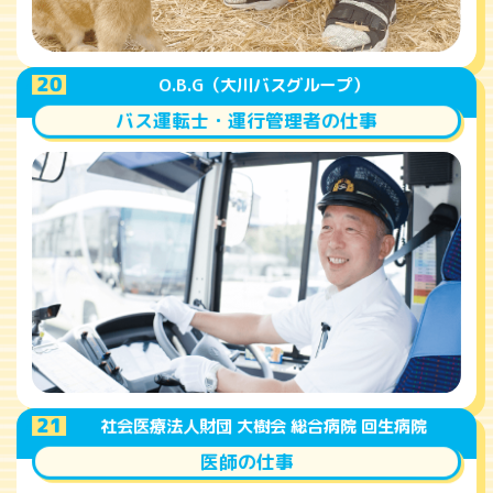
A
20
O.B.G（大川バスグループ）
バス運転士・運行管理者の仕事
A
21
社会医療法人財団 大樹会 総合病院 回生病院
医師の仕事